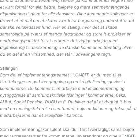
samfundsunderstøttende it-systemer på kommunernes vegne med
et klart formål for øje: bedre, billigere og mere sammenhængende
digitalisering til gavn for alle danskere. Dine kommende kollegaer er
drevet af et mål om at skabe værdi for borgerne og understøtte det
danske velfærdssamfund. Her en stilling, hvor det at skabe
samarbejde på tværs af mange faggrupper og store it-projekter er
omdrejningspunktet for at udbrede det vigtige arbejde med
digitalisering til danskerne og de danske kommuner. Samtidig bliver
du en del af en virksomhed, der står i udviklingens tegn.
Stillingen
Som del af implementeringsteamet i KOMBIT, er du med til at
tilrettelægge en god ibrugtagning og reel digitaliseringsgevinst i
kommunerne. Du kommer til at arbejde med implementering og
nyttiggørelse af samfundskritiske løsninger i kommunerne, f.eks.
AULA, Social Pension, DUBU m.fl. Du bliver del af et dygtigt it-hus
med en meningsfuld rolle i samfundet, høje ambitioner og fokus på at
medarbejderne har et arbejdsliv i balance.
Som implementeringskonsulent skal du i tæt tværfagligt samarbejde
med repræsentanter fra kommunerne, leverandører og dine KOMBIT-