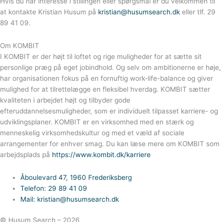
Hvis du har interesse i stillingen eller spørgsmål er du velkommen til
at kontakte Kristian Husum på
kristian@husumsearch.dk
eller tlf. 29
89 41 09.
Om KOMBIT
I KOMBIT er der højt til loftet og rige muligheder for at sætte sit
personlige præg på eget jobindhold. Og selv om ambitionerne er høje,
har organisationen fokus på en fornuftig work-life-balance og giver
mulighed for at tilrettelægge en fleksibel hverdag. KOMBIT sætter
kvaliteten i arbejdet højt og tilbyder gode
efteruddannelsesmuligheder, som er individuelt tilpasset karriere- og
udviklingsplaner. KOMBIT er en virksomhed med en stærk og
menneskelig virksomhedskultur og med et væld af sociale
arrangementer for enhver smag. Du kan læse mere om KOMBIT som
arbejdsplads på
https://www.kombit.dk/karriere
Åboulevard 47, 1960 Frederiksberg
Telefon: 29 89 41 09
Mail: kristian@husumsearch.dk
© Husum Search – 2026