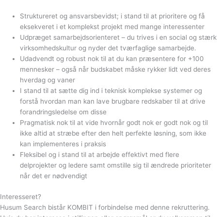
Struktureret og ansvarsbevidst; i stand til at prioritere og få
eksekveret i et komplekst projekt med mange interessenter
Udpræget samarbejdsorienteret – du trives i en social og stærk
virksomhedskultur og nyder det tværfaglige samarbejde.
Udadvendt og robust nok til at du kan præsentere for +100
mennesker – også når budskabet måske rykker lidt ved deres
hverdag og vaner
I stand til at sætte dig ind i teknisk komplekse systemer og
forstå hvordan man kan lave brugbare redskaber til at drive
forandringsledelse om disse
Pragmatisk nok til at vide hvornår godt nok er godt nok og til
ikke altid at stræbe efter den helt perfekte løsning, som ikke
kan implementeres i praksis
Fleksibel og i stand til at arbejde effektivt med flere
delprojekter og ledere samt omstille sig til ændrede prioriteter
når det er nødvendigt
Interesseret?
Husum Search bistår KOMBIT i forbindelse med denne rekruttering.