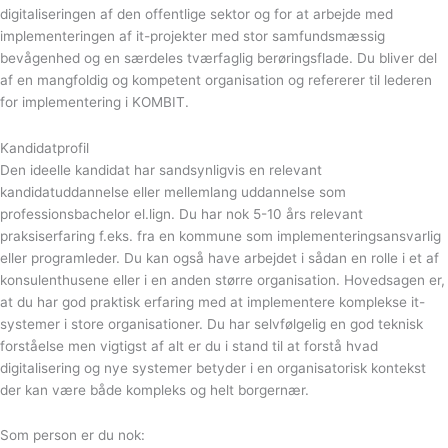
digitaliseringen af den offentlige sektor og for at arbejde med
implementeringen af it-projekter med stor samfundsmæssig
bevågenhed og en særdeles tværfaglig berøringsflade. Du bliver del
af en mangfoldig og kompetent organisation og refererer til lederen
for implementering i KOMBIT.
Kandidatprofil
Den ideelle kandidat har sandsynligvis en relevant
kandidatuddannelse eller mellemlang uddannelse som
professionsbachelor el.lign. Du har nok 5-10 års relevant
praksiserfaring f.eks. fra en kommune som implementeringsansvarlig
eller programleder. Du kan også have arbejdet i sådan en rolle i et af
konsulenthusene eller i en anden større organisation. Hovedsagen er,
at du har god praktisk erfaring med at implementere komplekse it-
systemer i store organisationer. Du har selvfølgelig en god teknisk
forståelse men vigtigst af alt er du i stand til at forstå hvad
digitalisering og nye systemer betyder i en organisatorisk kontekst
der kan være både kompleks og helt borgernær.
Som person er du nok: