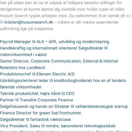
Her på siden kan du se et udpluk af tidligere besatte stillinger for
derigennem at kunne danne dig overblik over hvilke typer af roller,
Husum Search typisk arbejder med. Du velkommen til at sende dit cv
til
kristian@husumsearch.dk
– måske er din næste spændende
udfordring lige på trapperne.
Payroll Manager til ALK – drift, udvikling og modernisering
Handlekraftig og internationalt orienteret Salgsdirektør til
robotvirksomhed i vækst
Senior Director, Corporate Communication, External & Internal
Relations hos Lundbeck
Produktionschef til Eilersen Electric A/S
Udviklingsorienteret leder til kreditorbogholderiet hos en af landets
førende virksomheder
Teknisk produktchef, højre hånd til CEO
Partner til Translink Corporate Finance
Salgsfokuseret og hands-on Direktør til velfærdsteknologisk startup
Finance Director for green fuel frontrunner.
Salgsdirektør til fantastisk vækstcase
Vice President, Sales til mindre, børsnoteret teknologiselskab