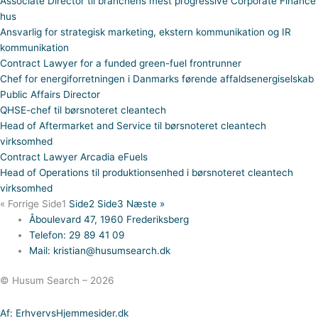
Associate Director til branchens mest progressive Corporate Finance
hus
Ansvarlig for strategisk marketing, ekstern kommunikation og IR
kommunikation
Contract Lawyer for a funded green-fuel frontrunner
Chef for energiforretningen i Danmarks førende affaldsenergiselskab
Public Affairs Director
QHSE-chef til børsnoteret cleantech
Head of Aftermarket and Service til børsnoteret cleantech
virksomhed
Contract Lawyer Arcadia eFuels
Head of Operations til produktionsenhed i børsnoteret cleantech
virksomhed
« Forrige
Side
1
Side
2
Side
3
Næste »
Åboulevard 47, 1960 Frederiksberg
Telefon: 29 89 41 09
Mail: kristian@husumsearch.dk
© Husum Search – 2026
Af: ErhvervsHjemmesider.dk