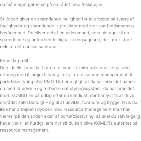
du må meget gerne se på området med friske øjne.
Stillingen giver en spændende mulighed for at arbejde på tværs af
fagligheder og spændende it-projekter med stor samfundsmæssig
bevågenhed. Du bliver del af en virksomhed, som bidrager til en
spændende og udfordrende digitaliseringsagenda, der rører store
dele af det danske samfund.
Kandidatprofil
Den ideelle kandidat har en relevant teknisk uddannelse og solid
erfaring med it-projektstyring f.eks. fra ressource management, it-
porteføljestyring eller PMO. Det er vigtigt, at du har arbejdet hands-
on med at udvikle og forbedre det styringssystem, du har arbejdet
med. KOMBIT er på udkig efter en kandidat, der har lyst til at drive
området selvstændigt – og til at udvikle, forandre og bygge. Hvis du
ikke har arbejdet i dybden med ressource management men har
været ”på den anden side” af porteføljestyring, så skal du selvfølgelig
have lyst til at hurtigt lære nyt så du kan blive KOMBITs autoritet på
ressource management.