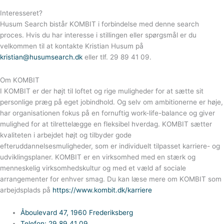
Interesseret?
Husum Search bistår KOMBIT i forbindelse med denne search
proces. Hvis du har interesse i stillingen eller spørgsmål er du
velkommen til at kontakte Kristian Husum på
kristian@husumsearch.dk
eller tlf. 29 89 41 09.
Om KOMBIT
I KOMBIT er der højt til loftet og rige muligheder for at sætte sit
personlige præg på eget jobindhold. Og selv om ambitionerne er høje,
har organisationen fokus på en fornuftig work-life-balance og giver
mulighed for at tilrettelægge en fleksibel hverdag. KOMBIT sætter
kvaliteten i arbejdet højt og tilbyder gode
efteruddannelsesmuligheder, som er individuelt tilpasset karriere- og
udviklingsplaner. KOMBIT er en virksomhed med en stærk og
menneskelig virksomhedskultur og med et væld af sociale
arrangementer for enhver smag. Du kan læse mere om KOMBIT som
arbejdsplads på
https://www.kombit.dk/karriere
Åboulevard 47, 1960 Frederiksberg
Telefon: 29 89 41 09