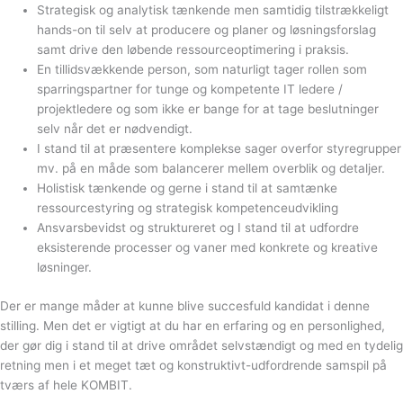
Strategisk og analytisk tænkende men samtidig tilstrækkeligt
hands-on til selv at producere og planer og løsningsforslag
samt drive den løbende ressourceoptimering i praksis.
En tillidsvækkende person, som naturligt tager rollen som
sparringspartner for tunge og kompetente IT ledere /
projektledere og som ikke er bange for at tage beslutninger
selv når det er nødvendigt.
I stand til at præsentere komplekse sager overfor styregrupper
mv. på en måde som balancerer mellem overblik og detaljer.
Holistisk tænkende og gerne i stand til at samtænke
ressourcestyring og strategisk kompetenceudvikling
Ansvarsbevidst og struktureret og I stand til at udfordre
eksisterende processer og vaner med konkrete og kreative
løsninger.
Der er mange måder at kunne blive succesfuld kandidat i denne
stilling. Men det er vigtigt at du har en erfaring og en personlighed,
der gør dig i stand til at drive området selvstændigt og med en tydelig
retning men i et meget tæt og konstruktivt-udfordrende samspil på
tværs af hele KOMBIT.