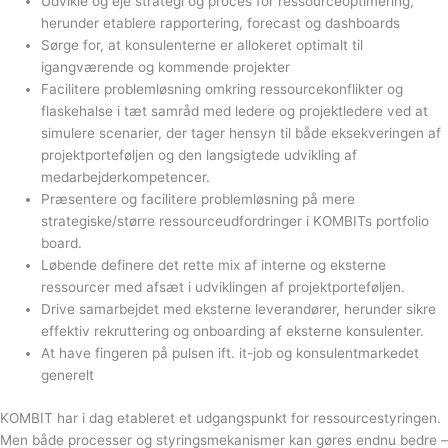
Udvikle og eje strategi og proces for ressourceoptimering,
herunder etablere rapportering, forecast og dashboards
Sørge for, at konsulenterne er allokeret optimalt til
igangværende og kommende projekter
Facilitere problemløsning omkring ressourcekonflikter og
flaskehalse i tæt samråd med ledere og projektledere ved at
simulere scenarier, der tager hensyn til både eksekveringen af
projektporteføljen og den langsigtede udvikling af
medarbejderkompetencer.
Præsentere og facilitere problemløsning på mere
strategiske/større ressourceudfordringer i KOMBITs portfolio
board.
Løbende definere det rette mix af interne og eksterne
ressourcer med afsæt i udviklingen af projektporteføljen.
Drive samarbejdet med eksterne leverandører, herunder sikre
effektiv rekruttering og onboarding af eksterne konsulenter.
At have fingeren på pulsen ift. it-job og konsulentmarkedet
generelt
KOMBIT har i dag etableret et udgangspunkt for ressourcestyringen.
Men både processer og styringsmekanismer kan gøres endnu bedre –